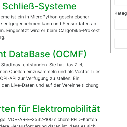
r Schließ-Systeme
Kateg
teme ist ein in MicroPython geschriebener
le entgegennehmen kann und Sensordaten an
nn. Eingesetzt wird er beim Cargobike-Prokekt
rg.
nt DataBase (OCMF)
Stadtnavi entstanden. Sie hat das Ziel,
nen Quellen einzusammeln und als Vector Tiles
PI-API zur Verfügung zu stellen. Ein
f den Live-Daten und auf der Vereinheitlichung
ten für Elektromobilität
egel VDE-AR-E-2532-100 sichere RFID-Karten
ndere Herausforderung daran ist, dass es sich