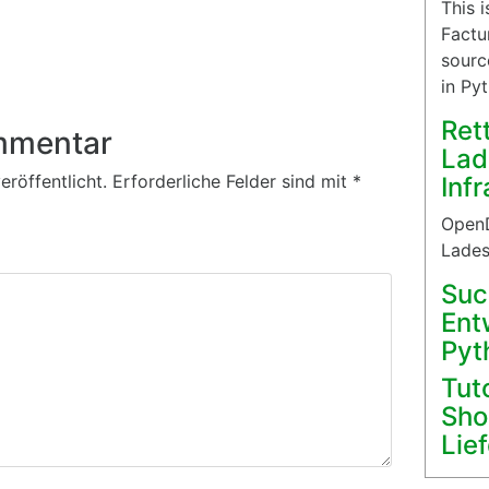
This 
Factu
sourc
in Py
Ret
mmentar
Lad
röffentlicht.
Erforderliche Felder sind mit
*
Inf
OpenD
Lades
Suc
Ent
Pyt
Tut
Sho
Lie