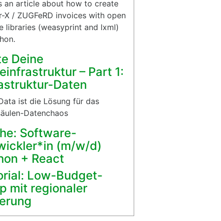
is an article about how to create
r-X / ZUGFeRD invoices with open
e libraries (weasyprint and lxml)
thon.
te Deine
einfrastruktur – Part 1:
rastruktur-Daten
ata ist die Lösung für das
äulen-Datenchaos
he: Software-
wickler*in (m/w/d)
hon + React
orial: Low-Budget-
p mit regionaler
ferung