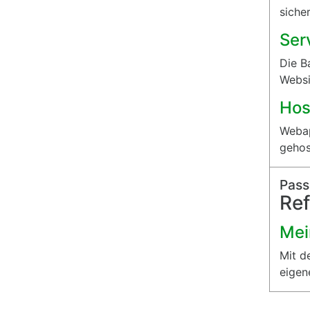
sicher
Ser
Die B
Websi
Hos
Webap
gehos
Pas
Re
Mei
Mit d
eigen