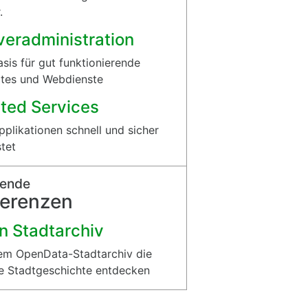
.
veradministration
asis für gut funktionierende
tes und Webdienste
ted Services
plikationen schnell und sicher
tet
sende
ferenzen
n Stadtarchiv
em OpenData-Stadtarchiv die
e Stadtgeschichte entdecken