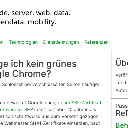
en
Technologien
Dienstleistungen
Referenzen
e ich kein grünes
Übe
gle Chrome?
Veröf
Letzt
 Schlösser bei verschlüsselten Seiten häufiger
Autor
?
aten bewertet Google auch,
ob im SSL-Zertifikat
Pas
det werden
. SHA1 darf seit über 10 Jahren als
Re
 soll schrittweise aus dem Verkehr gezogen
le Webmaster SHA1-Zertifikate einsetzen, baut
Beh