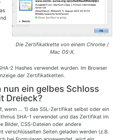
r
das
und
Die Zertifikatkette von einem Chrome /
Mac OS-X.
 SHA-2 Hashes verwendet wurden. Im Browser
nzeige der Zertifikatketten.
nun ein gelbes Schloss
it Dreieck?
, wenn … 1) das SSL-Zertifikat selbst oder ein
ithmus SHA-1 verwendet und das Zertifikat im
ite Bilder, CSS-Dateien oder andere
ht verschlüsselten Seiten geladen werden (z.B.
uch bei Formularen angewendet, wird ein