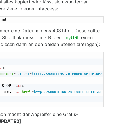
 alles kopiert wird lässt sich wunderbar
ere Zeile in eurer .htaccess:
tml
rdner eine Datei namens 403.html. Diese sollte
Shortlink müsst ihr z.B. bei
TinyURL
einen
 diesen dann an den beiden Stellen eintragen):
>
le
content
=
"
0; URL
=
http://SHORTLINK-ZU-EURER-SEITE.DE/
"
>
STOP!
>
>
</
h1
 hin. 
href
=
"
http://SHORTLINK-ZU-EURER-SEITE.DE/
"
rel
=
"
nofol
<
a
on macht der Angreifer eine Gratis-
UPDATE2]