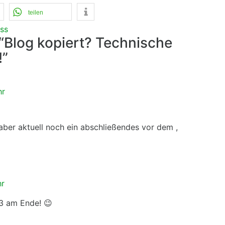
teilen
ss
“Blog kopiert? Technische
”
hr
 aber aktuell noch ein abschließendes vor dem ,
hr
3 am Ende! 😉