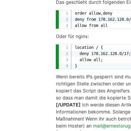
Das geschieht durch folgenden Ein
order allow,deny

deny from 178.162.128.0/
allow from all
Oder für nginx:
location / {

  deny 178.162.128.0/17;

  allow all;

}
Wenn bereits IPs gesperrt sind mus
richtigen Stelle zwischen order u
kopiert das Script des Angreifers
so dass man damit die kopierte S
[/UPDATE]
Ich werde diesen Arti
Informationen bekomme. Solange –
Maßnahmen! Wenn ihr auch betroffe
beim Hoster) an
mail@ernestorug