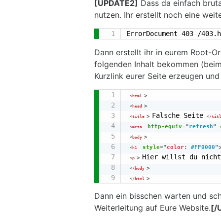
[UPDATE2]
Dass da einfach brutal
nutzen. Ihr erstellt noch eine weit
ErrorDocument 403 /403.h
Dann erstellt ihr in eurem Root-O
folgenden Inhalt bekommen (beim 
Kurzlink eurer Seite erzeugen und
>
<
html
>
<
head
Falsche Seite
>
<
title
</
tit
http-equiv
=
"
refresh
"
<
meta
>
<
body
style
="
color
:
#FF0000
"
<
h1
Hier willst du nicht
>
<
p
>
</
body
>
</
html
Dann ein bisschen warten und sch
Weiterleitung auf Eure Website.
[/