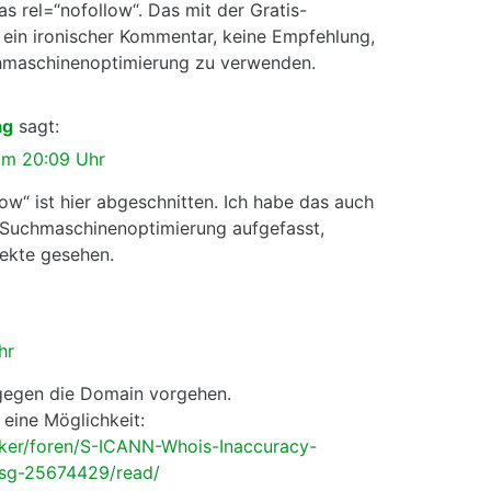
s rel=“nofollow“. Das mit der Gratis-
 ein ironischer Kommentar, keine Empfehlung,
hmaschinenoptimierung zu verwenden.
ag
sagt:
um 20:09 Uhr
ow“ ist hier abgeschnitten. Ich habe das auch
r Suchmaschinenoptimierung aufgefasst,
ekte gesehen.
hr
gegen die Domain vorgehen.
 eine Möglichkeit:
cker/foren/S-ICANN-Whois-Inaccuracy-
sg-25674429/read/