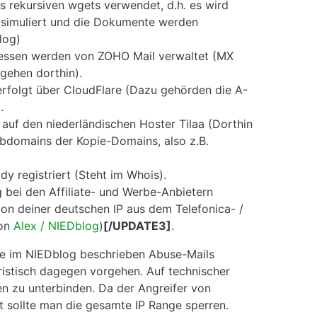
es rekursiven wgets verwendet, d.h. es wird
 simuliert und die Dokumente werden
log)
dressen werden von ZOHO Mail verwaltet (MX
gehen dorthin).
 erfolgt über CloudFlare (Dazu gehörden die A-
.
auf den niederländischen Hoster Tilaa (Dorthin
bdomains der Kopie-Domains, also z.B.
y registriert (Steht im Whois).
g bei den Affiliate- und Werbe-Anbietern
von deiner deutschen IP aus dem Telefonica- /
von
Alex / NIEDblog
)
[/UPDATE3]
.
ie im NIEDblog beschrieben Abuse-Mails
ristisch dagegen vorgehen. Auf technischer
ten zu unterbinden. Da der Angreifer von
 sollte man die gesamte IP Range sperren.