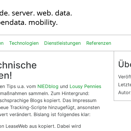
en
Technologien
Dienstleistungen
Referenzen
chnische
Übe
en!
Veröf
Letzt
en Tips u.a. vom
NIEDblog
und
Lousy Pennies
Autor
enmaßnahmen sammeln. Zum Hintergrund:
schsprachige Blogs kopiert. Das Impressum
neue Tracking-Scripte hinzugefügt, ansonsten
rt verändert. Bislang ist folgendes klar:
on LeaseWeb aus kopiert. Dabei wird