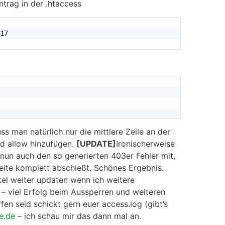
trag in der .htaccess
17

s man natürlich nur die mittlere Zeile an der
nd allow hinzufügen.
[UPDATE]
Ironischerweise
 nun auch den so generierten 403er Fehler mit,
eite komplett abschießt. Schönes Ergebnis.
kel weiter updaten wenn ich weitere
 viel Erfolg beim Aussperren und weiteren
n seid schickt gern euer access.log (gibt’s
e.de
– ich schau mir das dann mal an.