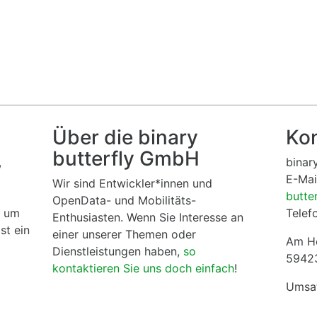
Über die binary
Ko
butterfly GmbH
,
binar
E-Mai
Wir sind Entwickler*innen und
butte
OpenData- und Mobilitäts-
d um
Telef
Enthusiasten. Wenn Sie Interesse an
st ein
einer unserer Themen oder
Am He
Dienstleistungen haben,
so
5942
kontaktieren Sie uns doch einfach
!
Umsa