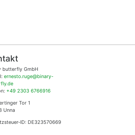
ntakt
y butterfly GmbH
l:
ernesto.ruge@binary-
rfly.de
on:
+49 2303 6766916
rtinger Tor 1
3 Unna
tzsteuer-ID: DE323570669